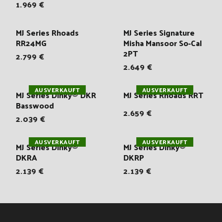
1.969 €
MJ Series Rhoads
MJ Series Signature
RR24MG
Misha Mansoor So-Cal
2PT
2.799 €
2.649 €
AUSVERKAUFT
AUSVERKAUFT
MJ Series Dinky® DKR
MJ Series Rhoads RRT
Basswood
2.659 €
2.039 €
AUSVERKAUFT
AUSVERKAUFT
MJ Series Dinky®
MJ Series Dinky®
DKRA
DKRP
2.139 €
2.139 €