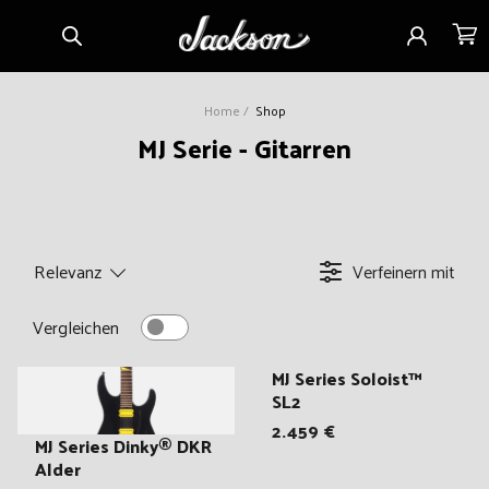
Direkt
Einloggen
Warenko
zum
Inhalt
Home
Shop
K
MJ Serie - Gitarren
a
t
e
g
Relevanz
Verfeinern mit
o
r
Vergleichen
i
MJ Series Soloist™
e
SL2
:
2.459 €
MJ Series Dinky® DKR
Alder