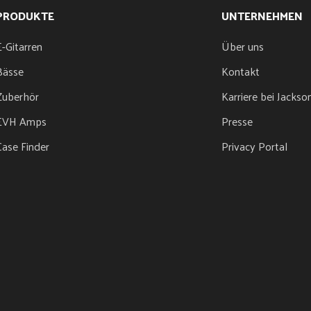
PRODUKTE
UNTERNEHMEN
E-Gitarren
Über uns
Bässe
Kontakt
Zuberhör
Karriere bei Jackso
EVH Amps
Presse
Case Finder
Privacy Portal