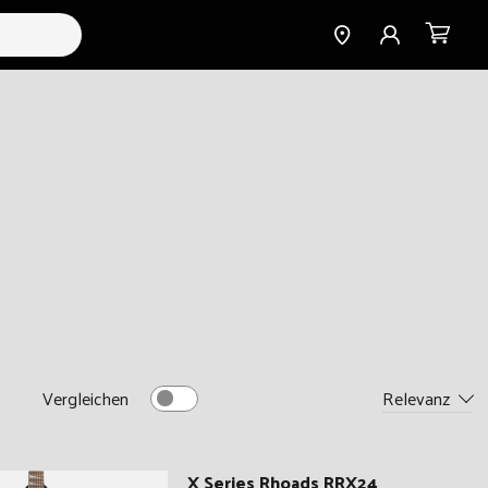
Find a
Einloggen
Warenkorb
Dealer
Relevanz
Vergleichen
X Series Rhoads RRX24