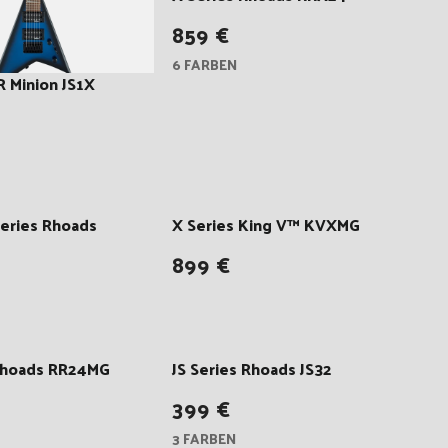
859 €
6 FARBEN
R Minion JS1X
eries Rhoads
X Series King V™ KVXMG
899 €
 Rhoads RR24MG
JS Series Rhoads JS32
399 €
3 FARBEN