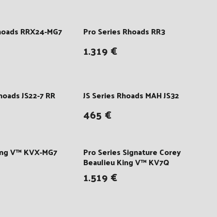
Rhoads RRX24-MG7
Pro Series Rhoads RR3
1.319 €
Rhoads JS22-7 RR
JS Series Rhoads MAH JS32
465 €
King V™ KVX-MG7
Pro Series Signature Corey
Beaulieu King V™ KV7Q
1.519 €