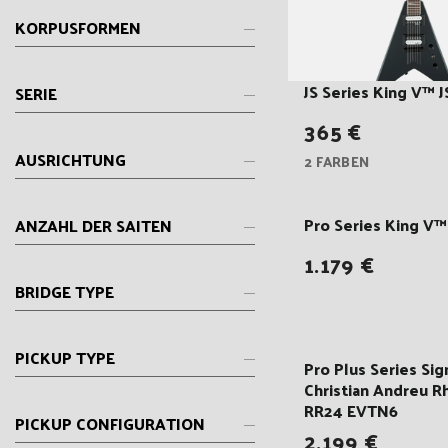
KORPUSFORMEN
JS Series King V™ 
SERIE
365 €
AUSRICHTUNG
2 FARBEN
Pro Series King V
ANZAHL DER SAITEN
1.179 €
BRIDGE TYPE
PICKUP TYPE
Pro Plus Series Sig
Christian Andreu R
RR24 EVTN6
PICKUP CONFIGURATION
2.199 €