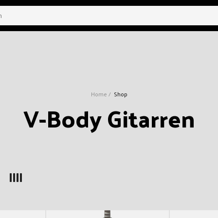
Home
Shop
K
V-Body Gitarren
a
t
e