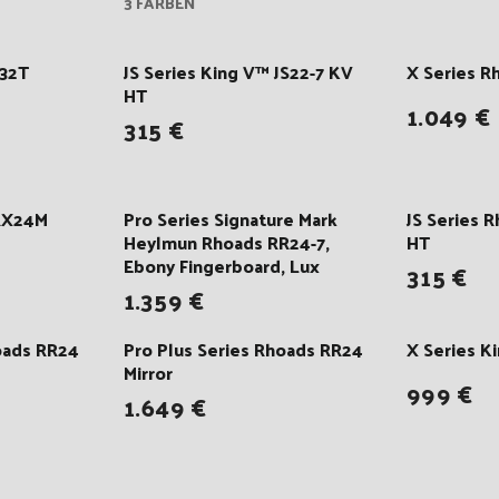
3 FARBEN
S32T
JS Series King V™ JS22-7 KV
X Series 
HT
1.049 €
315 €
RRX24M
Pro Series Signature Mark
JS Series 
Heylmun Rhoads RR24-7,
HT
Ebony Fingerboard, Lux
315 €
1.359 €
oads RR24
Pro Plus Series Rhoads RR24
X Series 
Mirror
999 €
1.649 €