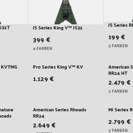
g
o
r
JS Series R
JS32T
JS Series King V™ JS32
199 €
399 €
i
3 FARBEN
4 FARBEN
e
™ KVTMG
Pro Series King V™ KV
American S
:
RR24 HT
1.129 €
2.479 €
2 FARBEN
nature
American Series Rhoads
MJ Series
hoads
RR24
2.799 €
2.649 €
2 FARBEN